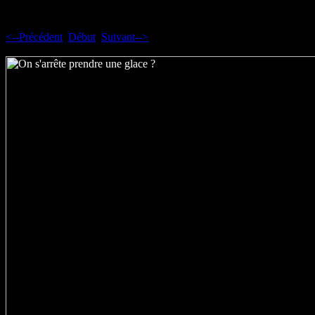
<--Précédent
Début
Suivant-->